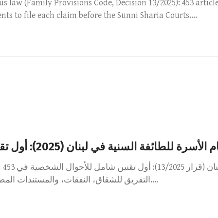
us law (Family Provisions Code, Decision 13/2025): 453 articl
s to file each claim before the Sunni Sharia Courts....
طائفة السنية في لبنان (2025): أول تقنين للأحوال الشخصية وما الذي تغيّر
التفريق للشقاق، النفقات، والمستندات المطلوبة لكل دعوى أمام المحاكم الشرعية السنية....