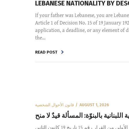
LEBANESE NATIONALITY BY DESC
If your father was Lebanese, you are Lebane
Article 1 of Decision No. 15 of 19 January 1
application, a deadline, or any element of di
the...
READ POST
قانون الأحوال الشخصية
AUGUST 1, 2026
اللبنانية بالبنوّة: المسألة قيدٌ لا منح
إذا كان والدك لبنانياً فأنت لبناني. لا مؤهَّلٌ لأن تصير لبنانياً، بل لبنانيٌّ فعلاً، بحكم القانون، منذ يوم ولادتك. فالمادة الأولى من القرار رقم 15 تاريخ 19 كانون الثاني