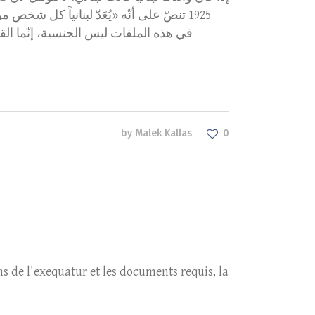
تنصّ على أنّه «يُعَدّ لبنانياً كل شخص 
في هذه الملفات ليس الجنسية، إنّما القي
by
Malek Kallas
0
 de l'exequatur et les documents requis, la