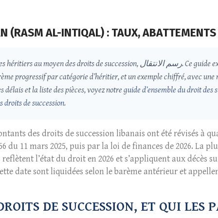
N (RASM AL-INTIQAL) : TAUX, ABATTEMENTS
ccession, رسم الانتقال. Ce guide explique en quoi consiste cet impôt, qui le paie,
ème progressif par catégorie d’héritier, et un exemple chiffré, avec une n
 délais et la liste des pièces, voyez notre
guide d’ensemble du droit des 
s droits de succession
.
ntants des droits de succession libanais ont été révisés à qua
 56 du 11 mars 2025, puis par la loi de finances de 2026. La pl
reflètent l’état du droit en 2026 et s’appliquent aux décès s
tte date sont liquidées selon le barème antérieur et appell
ROITS DE SUCCESSION, ET QUI LES P