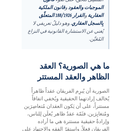
الموجبات والعقود
و
قانون الملكية
العقارية
و
القرار 188/1926 المتعلّق
بِالسجل العقاري
. وهو دليلٌ تعريفي لا
يُغني عن الاستشارة القانونية في النزاع
المُعَيَّن.
ما هي الصورية؟ العقد
الظاهر والعقد المستتر
الصورية أن يُبرِم الفريقان عقداً ظاهراً
يُخالف إرادتهما الحقيقية ويُخفي اتفاقاً
مستتراً، على أن يَكون العقدان مُتعاصِرَين
ومُتغايِرَين. فثَمّة عقدٌ ظاهر يُعلَن لِلناس،
وإرادةٌ حقيقية مستترة هي ما أراده
الفريقان فعلاً. واستقرّ الفقه والاجتهاد على