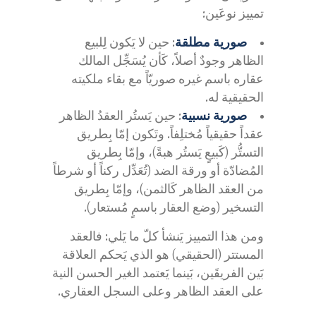
تمييز نوعَين:
صورية مطلقة
: حين لا يَكون لِلبيع
الظاهر وجودٌ أصلاً، كَأن يُسَجِّل المالك
عقاره باسم غيره صوريّاً مع بقاء ملكيته
الحقيقية له.
صورية نسبية
: حين يَستُر العقدُ الظاهر
عقداً حقيقياً مُختلِفاً. وتَكون إمّا بِطريق
التستُّر (كَبيعٍ يَستُر هبةً)، وإمّا بِطريق
المُضادّة أو ورقة الضد (تُعَدِّل ركناً أو شرطاً
من العقد الظاهر كَالثمن)، وإمّا بِطريق
التسخير (وضع العقار باسمٍ مُستعار).
ومن هذا التمييز يَنشأ كلّ ما يَلي: فالعقد
المستتر (الحقيقي) هو الذي يَحكم العلاقة
بَين الفريقَين، بَينما يَعتمد الغير الحسن النية
على العقد الظاهر وعلى السجل العقاري.