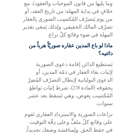
وما يليها من قانون الموجبات والعقود)، مع
خلافٍ في بداية المهلة: من تاريخ العقد، أو
من يوم يَتصرّف المُكتسِب الصوري بِالعقار
تصرّف المالك الحقيقي. ولِذلك يَنبغي تقدير
المهلة في ضوء وقائع كلّ نزاع.
ماذا لو باع المدين عقاره صوريّاً هرباً من
دائنيه؟
يَستطيع الدائن إقامة دعوى الصورية
لِإثبات بقاء العقار في ذمّة المدين، أو
الدعوى البوليانية لِإبطال التصرّف المُضِرّ
بِحقوقه (المادة 278)، شرط إثبات تواطؤ
المُكتسِب بِعوض، وهي تَسقط بعد عشر
سنوات.
نزاعات الصورية والاسترداد العقاري تَقوم
على وقائع كلّ ملفٍّ وعلى دِقّة التوقيت
في حفظ الحق. ولِمناقشة وضعك تحديداً،