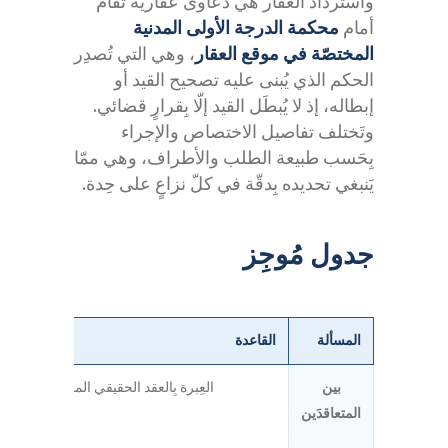
واسترداد العقار هي دعاوى عقارية تُقام
أمام
محكمة الدرجة الأولى المدنية
المختصّة في موقع العقار
، وهي التي تُصدِر
الحكم الذي يُبنى عليه تصحيح القيد أو
إبطاله، إذ لا يُبطَل القيد إلّا بِقرارٍ قضائي.
وتَختلف تفاصيل الاختصاص والإجراء
بِحَسب طبيعة الطلب والأطراف، وهي ممّا
يَنبغي تحديده بِدقّة في كلّ نزاعٍ على حِدة.
جدول مُوجِز
المسألة
القاعدة
بين
العِبرة بِالعقد الحقيقي المستتر؛ الصوري 
المتعاقدَين