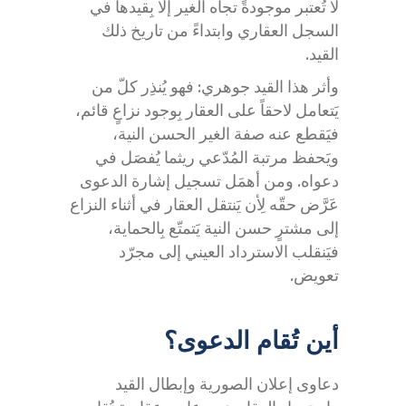
لا تُعتبر موجودةً تجاه الغير إلّا بِقيدها في
السجل العقاري وابتداءً من تاريخ ذلك
القيد.
وأثر هذا القيد جوهري: فهو يُنذِر كلّ من
يَتعامل لاحقاً على العقار بِوجود نزاعٍ قائم،
فيَقطع عنه صفة الغير الحسن النية،
ويَحفظ مرتبة المُدّعي ريثما يُفصَل في
دعواه. ومن أهمَل تسجيل إشارة الدعوى
عَرَّض حقّه لِأن يَنتقل العقار في أثناء النزاع
إلى مشترٍ حسن النية يَتمتّع بِالحماية،
فيَنقلب الاسترداد العيني إلى مجرّد
تعويض.
أين تُقام الدعوى؟
دعاوى إعلان الصورية وإبطال القيد