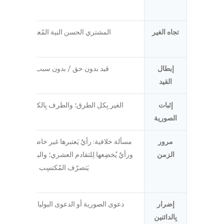
تجاه الغير
المشتري الحسن النية المُعتمِد على ال
إبطال
قيد بدون حق / بدون سبب شرعي، بِقرا
القيد
إثبات
الغير بِكل الطرق؛ والطرف بِالكتابة وأجازه الاج
الصورية
مرور
مسألة خلافية: رأيٌ يَعتبرها غير خاضعة لِلتقادم 
الزمن
ورأيٌ يُخضِعها لِلتقادم العشري؛ والبداية مُتنازَعة 
يَتصرّف المُكتسِب الصوري كمالك
إضرار
دعوى الصورية أو الدعوى البوليانية (تواطؤ ال
بِالدائنين