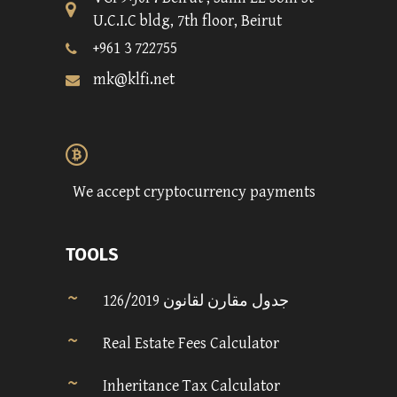
U.C.I.C bldg, 7th floor, Beirut
+961 3 722755
mk@klfi.net
We accept cryptocurrency payments
TOOLS
جدول مقارن لقانون 126/2019
Real Estate Fees Calculator
Inheritance Tax Calculator