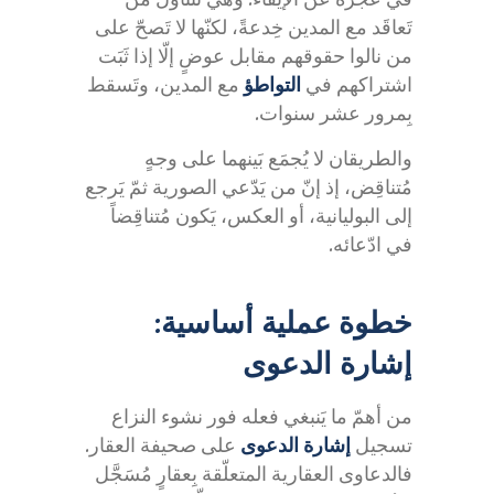
تَعاقَد مع المدين خِدعةً، لكنّها لا تَصحّ على
من نالوا حقوقهم مقابل عوضٍ إلّا إذا ثَبَت
اشتراكهم في
التواطؤ
مع المدين، وتَسقط
بِمرور عشر سنوات.
والطريقان لا يُجمَع بَينهما على وجهٍ
مُتناقِض، إذ إنّ من يَدّعي الصورية ثمّ يَرجع
إلى البوليانية، أو العكس، يَكون مُتناقِضاً
في ادّعائه.
خطوة عملية أساسية:
إشارة الدعوى
من أهمّ ما يَنبغي فعله فور نشوء النزاع
تسجيل
إشارة الدعوى
على صحيفة العقار.
فالدعاوى العقارية المتعلّقة بِعقارٍ مُسَجَّل