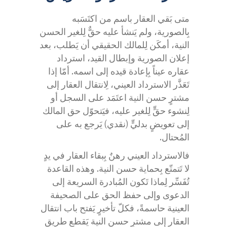
متى بَقي العقار باسم من اكتَسَبه
بِالصورية، ولم يَنشأ عليه حقٌّ لِلغير الحسن
النية، أمكَن لِلمالك الحقيقي أن يَطلب، بعد
إعلان الصورية وإبطال القيد، استرداد
عقاره عيناً بِإعادة قيده إلى اسمه. أمّا إذا
تَعَذَّر الاسترداد العيني، لِانتقال العقار إلى
مشترٍ حسن النية اعتَمَد على السجل أو
لِنشوء حقٍّ لِلغير عليه، فيَتحوّل حق المالك
إلى تعويضٍ بدليٍّ (نقدي) يَرجع به على
المُحتال.
فالاسترداد العيني رهنٌ بِبقاء العقار في يدٍ
لا تَتمتّع بِحماية حسن النية. وهذه القاعدة
تُفَسِّر لِماذا تَكون المُبادرة السريعة إلى
الدعوى وإلى حفظ الحق على الصحيفة
العينية حاسمةً، فكلّ تأخيرٍ يَفتح باب انتقال
العقار إلى مشترٍ حسن النية يَقطع طريق