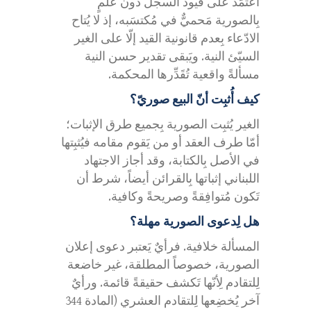
اعتَمَد على قيود السجل دون علمٍ
بِالصورية مَحميٌّ في مُكتسَبه، إذ لا يُتاح
الادّعاء بِعدم قانونية القيد إلّا على الغير
السيّئ النية. ويَبقى تقدير حسن النية
مسألةً واقعية تُقَدِّرها المحكمة.
كيف أُثبِت أنّ البيع صوريّ؟
الغير يُثبِت الصورية بِجميع طرق الإثبات؛
أمّا طرف العقد أو من يَقوم مقامه فيُثبِتها
في الأصل بِالكتابة، وقد أجاز الاجتهاد
اللبناني إثباتها بِالقرائن أيضاً، شرط أن
تَكون مُتوافِقةً وصريحةً وكافية.
هل لِدعوى الصورية مهلة؟
المسألة خلافية. فرأيٌ يَعتبر دعوى إعلان
الصورية، خصوصاً المطلقة، غير خاضعة
لِلتقادم لِأنّها تَكشف حقيقةً قائمة. ورأيٌ
آخر يُخضِعها لِلتقادم العشري (المادة 344