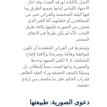
الأصل بِالكتابة (ورقة الضد)، وقد أجاز
الاجتهاد اللبناني إثباتها بِجميع الطرق بِما
فيها البيّنة الشخصية والقرائن حتى بَين
المتعاقدَين أو خلفائهم. أمّا الغير الذي
يَتضرّر من الصورية فيُثبِتها بِكافة طرق
الإثبات، لِأنّه لم يَكن طرفاً في الاتفاق
المستتر.
ويُشتَرَط في القرائن المُعتَمَدة أن تَكون
مُتوافِقةً وهامّةً وصريحةً وكافيةً لِإقناع
المحكمة، إذ لا تَكفي الشبهة وحدها.
والصورية بِذاتها ليست سبباً لِلبطلان، بل
وسيلةٌ لِكشف الحقيقة وراء العقد الظاهر،
فيَترتّب الحكم على ما يَنكشف من إرادةٍ
حقيقية.
دعوى الصورية: طبيعتها