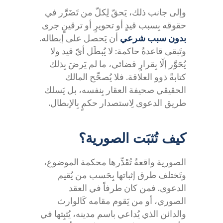
وإلى جانب ذلك، يَحقّ لِكلّ من تَضَرَّر في
حقوقه بِسبب قيدٍ أو تحويرٍ أو ترقينٍ جرى
بدون سبب شرعي
أن يَحصل على إبطاله.
وتَبقى قاعدةٌ حاكمة: لا يُبطَل أيّ قيد ولا
يُحَوَّر إلّا بِقرارٍ قضائي، ما لم يَرضَ بِذلك
كتابةً ذوو العلاقة. فلا يُصحِّح المالك
الحقيقي صحيفة العقار بِنفسه، بل يَسلك
طريق الدعوى لِاستصدار حكمٍ بِالإبطال.
كيف تُثبَت الصورية؟
الصورية واقعةٌ تُقَدِّرها محكمة الموضوع،
وتَختلف طرق إثباتها بِحَسب من يُقيم
الدعوى. فمن كان طرفاً في العقد
الصوري، أو من يَقوم مقامه كَالوارث
والدائن الذي يُداعي باسم مدينه، يُثبِتها في