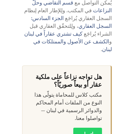
يُمكن التواصل مع
قسم التقاضي وحلّ
النزاعات
في المكتب. ولِلإطار العام لِنظام
السجل العقاري يُراجَع
الجزء السادس:
السجل العقاري
، ولِلتحقّق العقاري قبل
الشراء يُراجَع
كيف تشتري عقاراً في لبنان
و
الكشف عن الأصول والممتلكات في
لبنان
.
هل تواجه نزاعاً على ملكية
عقار أو بيعاً صوريّاً؟
مكتب كلاس للمحاماة يتولّى هذا
النوع من الملفات أمام المحاكم
والدوائر الرسمية في لبنان —
تواصلوا معنا.