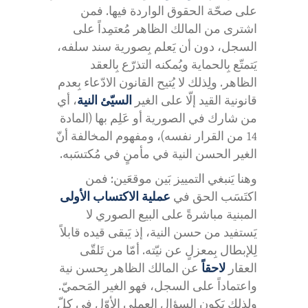
على صحّة الحقوق الواردة فيها. فمن
اشترى من المالك الظاهر مُعتمِداً على
السجل، دون أن يَعلم بِصورية سند سلفه،
يَتمتّع بِالحماية ويُمكنه التذرّع بِالعقد
الظاهر. ولِذلك لا يُتيح القانون الادّعاء بِعدم
قانونية القيد إلّا على الغير
السيّئ النية
، أي
من شارك في الصورية أو عَلِم بها (المادة
14 من القرار نفسه)، ومفهوم المخالفة أنّ
الغير الحسن النية في مأمنٍ في مُكتسَبه.
وهنا يَنبغي التمييز بَين موقعَين: فمن
اكتَسَب الحق في
عملية الاكتساب الأولى
المبنية مباشرةً على البيع الصوري لا
يَستفيد من حسن النية، إذ يَبقى قيده قابلاً
لِلإبطال بِمعزلٍ عن نيّته. أمّا من تَلقّى
العقار
لاحقاً
عن المالك الظاهر بِحسن نية
واعتماداً على السجل، فهو الغير المَحميّ.
ولِذلك يَكون السؤال العملي الأوّل في كلّ