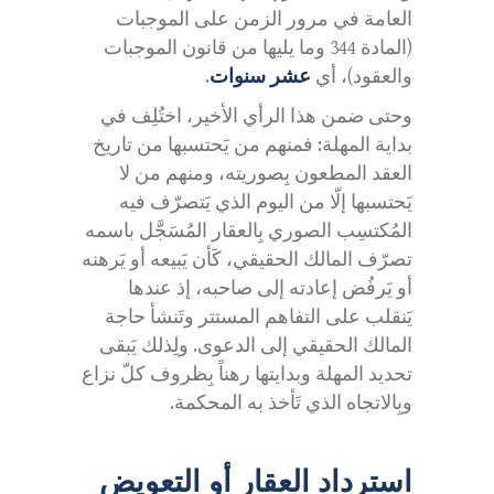
العامة في مرور الزمن على الموجبات
(المادة 344 وما يليها من قانون الموجبات
والعقود)، أي
عشر سنوات
.
وحتى ضمن هذا الرأي الأخير، اختُلِف في
بداية المهلة: فمنهم من يَحتسبها من تاريخ
العقد المطعون بِصوريته، ومنهم من لا
يَحتسبها إلّا من اليوم الذي يَتصرّف فيه
المُكتسِب الصوري بِالعقار المُسَجَّل باسمه
تصرّف المالك الحقيقي، كَأن يَبيعه أو يَرهنه
أو يَرفُض إعادته إلى صاحبه، إذ عندها
يَنقلب على التفاهم المستتر وتَنشأ حاجة
المالك الحقيقي إلى الدعوى. ولِذلك يَبقى
تحديد المهلة وبدايتها رهناً بِظروف كلّ نزاع
وبِالاتجاه الذي تَأخذ به المحكمة.
استرداد العقار أو التعويض