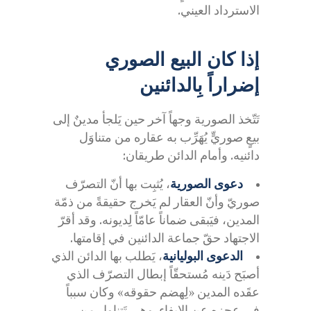
الاسترداد العيني.
إذا كان البيع الصوري
إضراراً بِالدائنين
تَتّخذ الصورية وجهاً آخر حين يَلجأ مدينٌ إلى
بيعٍ صوريٍّ يُهَرِّب به عقاره من متناوَل
دائنيه. وأمام الدائن طريقان:
دعوى الصورية
، يُثبِت بها أنّ التصرّف
صوريّ وأنّ العقار لم يَخرج حقيقةً من ذمّة
المدين، فيَبقى ضماناً عامّاً لِديونه. وقد أقرّ
الاجتهاد حقّ جماعة الدائنين في إقامتها.
الدعوى البوليانية
، يَطلب بها الدائن الذي
أصبَح دَينه مُستحقّاً إبطال التصرّف الذي
عقَده المدين «لِهضم حقوقه» وكان سبباً
في عجزه عن الإيفاء. وهي تَتناول من