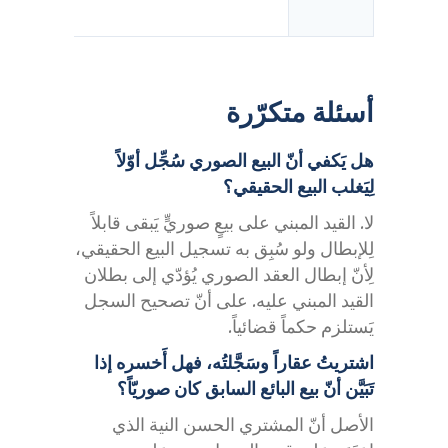
أسئلة متكرّرة
هل يَكفي أنّ البيع الصوري سُجِّل أوّلاً
لِيَغلب البيع الحقيقي؟
لا. القيد المبني على بيعٍ صوريٍّ يَبقى قابلاً
لِلإبطال ولو سُبِق به تسجيل البيع الحقيقي،
لِأنّ إبطال العقد الصوري يُؤدّي إلى بطلان
القيد المبني عليه. على أنّ تصحيح السجل
يَستلزم حكماً قضائياً.
اشتريتُ عقاراً وسَجَّلتُه، فهل أَخسره إذا
تَبَيَّن أنّ بيع البائع السابق كان صوريّاً؟
الأصل أنّ المشتري الحسن النية الذي