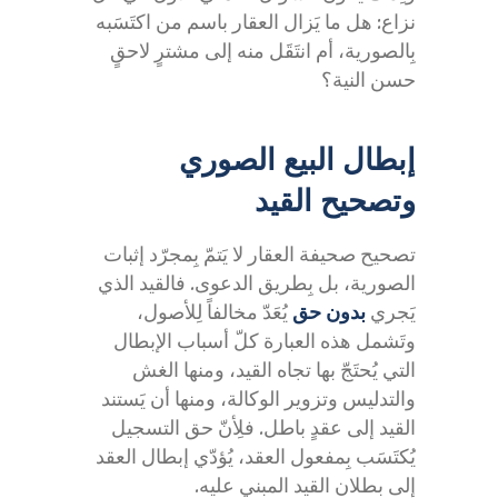
نزاع: هل ما يَزال العقار باسم من اكتَسَبه
بِالصورية، أم انتَقَل منه إلى مشترٍ لاحقٍ
حسن النية؟
إبطال البيع الصوري
وتصحيح القيد
تصحيح صحيفة العقار لا يَتمّ بِمجرّد إثبات
الصورية، بل بِطريق الدعوى. فالقيد الذي
يَجري
بدون حق
يُعَدّ مخالفاً لِلأصول،
وتَشمل هذه العبارة كلّ أسباب الإبطال
التي يُحتَجّ بها تجاه القيد، ومنها الغش
والتدليس وتزوير الوكالة، ومنها أن يَستند
القيد إلى عقدٍ باطل. فلِأنّ حق التسجيل
يُكتَسَب بِمفعول العقد، يُؤدّي إبطال العقد
إلى بطلان القيد المبني عليه.