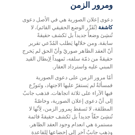
ومرور الزمن
دعوى إعلان الصورية هي في الأصل دعوى
كاشفة
(تُقَرِّر الوضع الحقيقي القائم)، لا
تُنشِئ وضعاً جديداً بل تَكشف حقيقةً
سابقة. ومن خلالها يَطلب المُدّعي تقرير
أنّ العقد الظاهر صوريّ وأنّ الحق لم يَخرج
حقيقةً من ذمّة سلفه، تَمهيداً لِإبطال القيد
المبني عليه واسترداد العقار.
أمّا مرور الزمن على دعوى الصورية
فمسألةٌ لم يَستقرّ عليها الاجتهاد، وتَتوزّع
فيها الآراء على ثلاثة اتجاهات. فذهب جانبٌ
إلى أنّ دعوى إعلان الصورية، وخاصّةً
المطلقة، لا تَسقط بِمرور الزمن، لِأنّها لا
تُنشِئ حقّاً جديداً بل تَكشف حقيقةً قائمة
مستمرة هي انعدام وجود العقد الظاهر.
وذهب جانبٌ آخر إلى إخضاعها لِلقاعدة