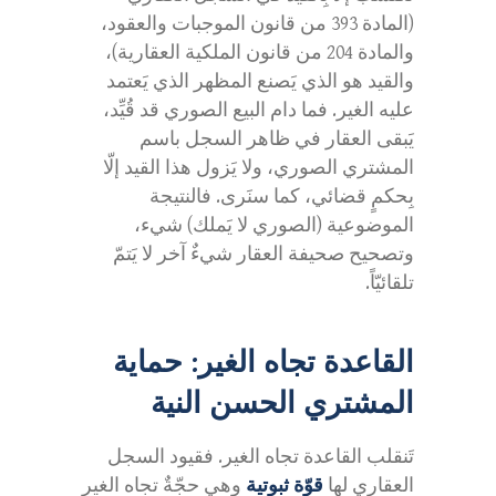
(المادة 393 من قانون الموجبات والعقود،
والمادة 204 من قانون الملكية العقارية)،
والقيد هو الذي يَصنع المظهر الذي يَعتمد
عليه الغير. فما دام البيع الصوري قد قُيِّد،
يَبقى العقار في ظاهر السجل باسم
المشتري الصوري، ولا يَزول هذا القيد إلّا
بِحكمٍ قضائي، كما سنَرى. فالنتيجة
الموضوعية (الصوري لا يَملك) شيء،
وتصحيح صحيفة العقار شيءٌ آخر لا يَتمّ
تلقائيّاً.
القاعدة تجاه الغير: حماية
المشتري الحسن النية
تَنقلب القاعدة تجاه الغير. فقيود السجل
العقاري لها
قوّة ثبوتية
وهي حجّةٌ تجاه الغير