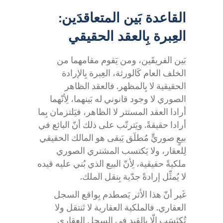
القاعدة بَين المتعاقدَين:
العِبرة بِالعقد الحقيقي
بَين الفريقَين، ومن يَقوم مقامهما من
الخلف العام كَالورثة، العِبرة بِالإرادة
الحقيقية لا بِالمظهر. فالعقد الظاهر
الصوري لا وجود قانوني له بَينهما، لِأنّهما
أرادا العقد المستتر لا الظاهر، فيَلتزمان بِما
أرادا حقيقةً. ويَترتّب على ذلك أنّ البائع في
بيعٍ صوريٍّ مُطلَق يَبقى هو المالك الحقيقي
لِلعقار، ولا يَكتسب المشتري الصوري
ملكيةً حقيقية، لِأنّ البيع الذي بُني عليه قيده
لا يُمثِّل إرادةً جدّية بِنقل الملك.
غَير أنّ هذا الأثر يَصطدم بِواقع السجل
العقاري. فالملكية العقارية لا تَنتقل ولا
تُكتَسَب إلّا بِالقيد في السجل العقاري