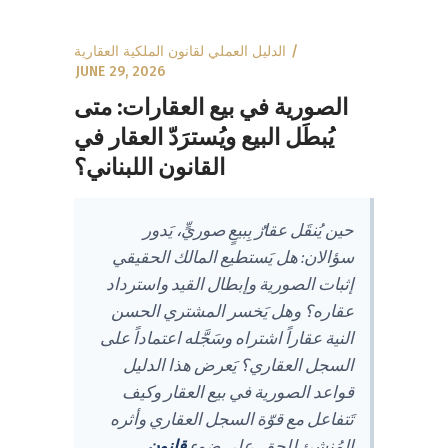
الدليل العملي لقانون الملكية العقارية
JUNE 29, 2026
الصورية في بيع العقارات: متى
يُبطَل البيع ويُسترَدّ العقار في
القانون اللبناني؟
حين يُنقَل عقارٌ بِبيعٍ صوريٍّ، يَدور
سؤالان: هل يَستطيع المالك الحقيقي
إثبات الصورية وإبطال القيد واسترداد
عقاره؟ وهل يَخسر المشتري الحسن
النية عقاراً اشتراه وسَجَّله اعتماداً على
السجل العقاري؟ يَعرض هذا الدليل
قواعد الصورية في بيع العقار وكيف
تَتفاعل مع قوّة السجل العقاري وأثره
المُنشِئ للحق، على ضوء
قانون