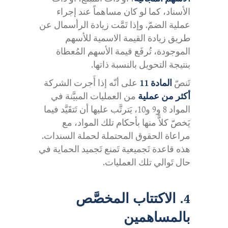
الأسناد، كما لو كان مساهماً عند إجراء
عملية الضمّ. وإذا تَمَّت زيادة الرأسمال عن
طريق زيادة القيمة الاسمية للأسهم
الموجودة، تُرفَع قيمة الأسهم المُعطاة
بنتيجة التحويل بالنسبة ذاتها.
تَنصّ
المادة 11
على أنّه إذا أَجرت الشركة
أكثر من عملية
من العمليات المبيَّنة في
المواد 8 و9 و10، يَترتَّب عليها أن تَتقَيَّد فيما
يَخصّ كلاًّ منها بأحكام تلك المواد، مع
مراعاة الحقوق المحتملة لحملة السندات.
هذه قاعدة تَجميعية تَمنع تَجميد الحماية في
حال تَوالي تلك العمليات.
4. الاكتتاب المخصَّص
بالمساهمين