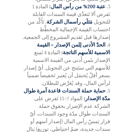
عتبة 200% من رأس المال:
المادة 1
تَفرض ألا تَتعدَّى قيمة السندات القابلة
للتحويل
مَثلَي رأسمال الشركة
. تَأَكَّد من
احتساب القيمة الإجمالية المخطَّط
إصدارها قبل تَقديم المشروع إلى الجمعية.
الحدّ الأدنى لِثَمن الإصدار = القيمة
الاسمية للأسهم الناتجة:
المادة 4 تَمنع
الإصدار بثَمن أَدنى من القيمة الاسمية
للأسهم التي ستَنتج عن التحويل. أيّ إصدار
بسعر أقلّ يُحتمَل أن يُعتبر تَخفيضاً ضمنياً
لرأس المال، وقد يُعَرَّض للبطلان.
حماية حملة السندات قاعدة آمرة طوال
مدّة الإصدار:
المواد 7–11 تَفرض على
الشركة عدم الإضرار بحقوق حملة
السندات طَوال مدّة وجود السندات. أيّ
قرار يَمسّ رأس المال (إصدار أسهم أو
سندات جديدة، ضمّ احتياطي، توزيع) يَنال