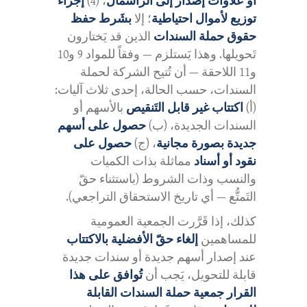
أو علاوات إصدار إلى الرأسمال
، (4)
إجراء
توزيع لأموال احتياطية
؛ إلا
بشَرط حفظ
حقوق حملة السندات
الذين قد يَختارون
تَحويلها. وهذا يَستلزم — وفقاً للمواد 9 و10
و11 اللاحقة — أن تُتيح الشركة لحملة
السندات، حسب الحالة، إحدى ثلاث آليات:
(أ)
اكتتاب غير قابل التَنقيص
بالأسهم أو
السندات الجديدة، (ب)
حصول على أسهم
جديدة بصورة مجانية
، (ج)
حصول على
نقود أو أسناد
مماثلة بذات الكميات
والنسب وذات الشروط (باستثناء حقّ
التَمتُّع — أي تاريخ الاستحقاق التراجعي).
كذلك، إذا قَرَّرت الجمعية العمومية
للمساهمين
إلغاء حقّ الأفضلية بالاكتتاب
عند إصدار أسهم جديدة أو سندات جديدة
قابلة للتحويل، يَجب أن
تُوافق على هذا
القرار جمعية حملة السندات القابلة