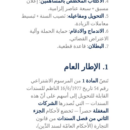
الاكتتاب المخصَّص بالمساهمين
: إعلان
مسبق + سبعة عناصر إلزامية.
التحويل ومفاعيله
: نَصيب السنة + تَبسيط
معاملات الزيادة.
الاندماج والادغام
: حماية الحملة وآلية
الاعتراض القضائي.
البطلان
: قاعدة قطعية.
1. الإطار العام
تَنصّ
المادة 1
من المرسوم الاشتراعي
رقم 54 تاريخ 16/6/1977 الناظم للسندات
القابلة للتحويل إلى أسهم على أنّ هذه
السندات — التي تُصدرها
الشركات
المغفلة
حصراً — تَخضع لأحكام
الجزء
الثاني من فصل السندات
من قانون
التجارة (الأحكام العامّة لسند الدَّين)،