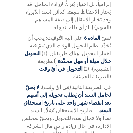
إلزامياً، بل اختيار يُتركُ لإرادة الحامل: قد
يَختار الاحتفاظ بصِفته كدائن (سند الدَّين)،
وقد يَختار الانتقال إلى صفة المساهم
(السهم) إذا رَأى ذلك أَنفع له.
تَنصّ
المادة 6
على آلية التَّوقيت: يَجب أن
يُحَدِّد نظام التحويل الوقت الذي يَتمّ فيه
اختيار التحويل. هناك طريقتان: (1)
التحويل
خلال مهلة أو مهل محدَّدة
(الطريقة
التقليدية)، (2)
التحويل في أيّ وقت
(الطريقة الحديثة).
في الطريقة الثانية (في أيّ وقت)،
لا يَحقّ
لحامل السند أن يَطلب تحويله إلى أسهم
بعد انقضاء شهر واحد على تاريخ استحقاق
السند
— فتاريخ الاستحقاق يُسَدِّد السند
نقداً ولا مَجال بعده للتحويل. ويَحقّ لمجلس
الإدارة، في حال زيادة رأس مال الشركة