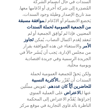
السندات في حال انضمام الشركة
المُصدِرة إلى شركة أُخرى أو ادّغامها معها.
منذ تاريخ الإصدار وطيلة وجود السندات،
يَخضع الانضمام أو الادّغام لـ
موافقة مسبقة
من الجمعية العمومية لحملة السندات
المعنيين. فإذا لم تُوافِق الجمعية أو لم
تَنعقد لِعَدم اكتمال النصاب، يُمكن
تَجاوز
الأمر
والاستغناء عن هذه الموافقة بقرار
من مجلس الإدارة، يَجب أن يُنشَر حالاً في
الجريدة الرسمية وفي جريدة اقتصادية
ويومية محلِّية.
ولكن يَحقّ للجمعية العمومية لحملة
السندات أن تُقَرِّر بـ
الأكثرية النسبية
للحاضرين أيّاً كان عددهم
، تَفويض ممثِّلين
عنها لـ
الاعتراض
على العملية المنوي
إجراؤها. يُقَدَّم الاعتراض إلى المحكمة
الناظرة بالدعاوى التجارية في موقع مركز