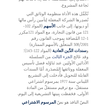
نَجاعة المشروع.
تُكَمِّل هذه الأداة منظومة الوثائق التي
تُصدِرها الشركة المغفلة لِتأمين رأس مالها
أو ديونها، إلى جانب
الأسهم
(المواد 102–
121 من قانون التجارة، مع المواد 121مكرر
1–12 المُضافة بموجب القانون رقم
308/2001 المتعلِّق بالأسهم الممتازة)
و
سندات الدَّين العادية
(المواد 122–143)؛
وقد عَالج
الجزء الثالث
من السلسلة
الأداتَين الأوليَين عند تَناوُله فصل تأسيس
المغفلة ووثائقها المُصدَرة. أمّا السندات
القابلة للتحويل فأُدخلت إلى التشريع
اللبناني سنة 1977 بمرسوم اشتراعي
مستقلّ، مع ترقيم مستقلّ من المادة
الأولى، فحَفظت بِنيتها التشريعية إلى اليوم.
النصّ النافذ هو نصّ
المرسوم الاشتراعي