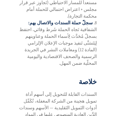
مستعداً للمسار الاحتياطي (تَجاوز عبر قرار
مجلس + اعتراض احتمالي للحملة أمام
محكمة التجارة).
سجلّ حملة السندات والاتصال بهم:
الشفافية تَجاه الحملة شَرط وقائي. احتفظ
بسجلّ مُحَدَّث لِأسماء الحملة وعناوينهم
لِيَتَسَنَّى تَنفيذ موجبات الإعلان الإلزامي
(المادة 12) ومعاملات النشر في الجريدة
الرسمية والصحف الاقتصادية واليومية
المحلّية ضمن المهل.
خلاصة
السندات القابلة للتحويل إلى أسهم أداة
تمويل هجينة من الشركة المغفلة، تُكَمِّل
أدوات التَمويل التَقليدية — الأسهم وسندات
الدَّين العادية المنصوص عليها في المواد