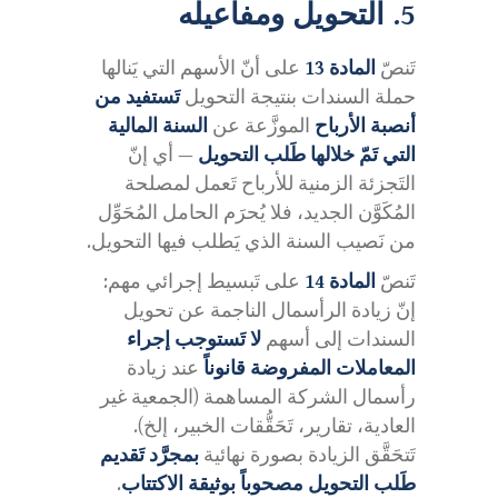
5. التحويل ومفاعيله
تَنصّ
المادة 13
على أنّ الأسهم التي يَنالها
حملة السندات بنتيجة التحويل
تَستفيد من
أنصبة الأرباح
الموزَّعة عن
السنة المالية
التي تَمّ خلالها طَلب التحويل
— أي إنّ
التَجزئة الزمنية للأرباح تَعمل لمصلحة
المُكَوَّن الجديد، فلا يُحرَم الحامل المُحَوِّل
من نَصيب السنة الذي يَطلب فيها التحويل.
تَنصّ
المادة 14
على تَبسيط إجرائي مهم:
إنّ زيادة الرأسمال الناجمة عن تحويل
السندات إلى أسهم
لا تَستوجب إجراء
المعاملات المفروضة قانوناً
عند زيادة
رأسمال الشركة المساهمة (الجمعية غير
العادية، تقارير، تَحَقُّقات الخبير، إلخ).
تَتحَقَّق الزيادة بصورة نهائية
بمجرَّد تَقديم
طَلب التحويل مصحوباً بوثيقة الاكتتاب
.