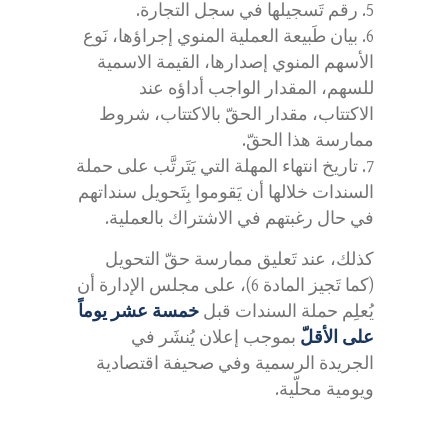
رقم تَسجيلها في سجل التجارة.
بيان طَبيعة العملية المنوي إجراؤها، نَوع
الأسهم المنوي إصدارها، القيمة الاسمية
للسهم، المقدار الواجب أداؤه عند
الاكتتاب، مقدار الحقّ بالاكتتاب، شروط
ممارسة هذا الحقّ.
تاريخ انتهاء المهلة التي يَتَرتَّب على حملة
السندات خلالها أن يَقوموا بِتَحويل سنداتهم
في حال رغبتهم في الاشتراك بالعملية.
كذلك، عند تَعليق ممارسة حقّ التحويل
(كما تَجيز المادة 6)، على مجلس الإدارة أن
يُعلِم حملة السندات قبل
خمسة عشر يوماً
على الأقلّ
بموجب إعلان يُنشَر في
الجريدة الرسمية وفي صحيفة اقتصادية
ويومية محلّية.