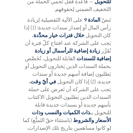
للتحويل
— قاعدة قَفل تَحمي الحملة من
التَخفيف الضمني لِحقوقهم.
تَنصّ
المادة 9
على الآلية التَفصيلية لِزيادة
رأس المال أو إصدار سندات جديدة: (1) إذا
كان التحويل
خلال فترات خيار محدَّدة
،
يَجب على الشركة عند افتتاح كلّ فترة أن
تُقَرِّر
زيادة إضافية للرأسمال أو زيادة
إضافية للسندات
القابلة للتحويل، تُخَصَّص
بحملة السندات الذين يَختارون التحويل أو
يَطلبون إضافة أسهم جديدة أو سندات
جديدة. (2) إذا كان التحويل
في أيّ وقت
،
يَجب على الشركة أن تَعرض على حملة
السندات الذين يَطلبون التحويل الاكتتاب
بأسهم جديدة أو بسندات جديدة قابلة
للتحويل بـ
ذات الكميات والنسب وذات
الأسعار والشروط
(باستثناء حقّ التَمتُّع) كما
لو كانوا مساهمين بتاريخ تلك الإصدارات.