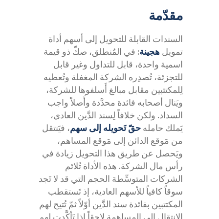
مقدّمة
السندات القابلة للتحويل إلى أسهم أداة
تمويل
هجينة
: في المُنطلق، صكّ ذو قيمة
اسمية واحدة، قابل للتداول وغير قابل
للتجزئة، تُصدِره الشركة المغفلة وتُعطيه
لِلمكتتبين مقابل مبالغ أَسلفوها للشركة،
ويَنال أصحابه فائدة محدَّدة وأَصلاً واجب
السداد. ولكن خلافاً لِسند الدَّين العادي،
يَملك حامله
حقّ تَحويله إلى سهم
، فيَنتقل
من مَوقع الدائن إلى مَوقع المساهم،
ويَحصل عن طريق هذا التحويل زيادة في
رأس مال الشركة. هذه الأداة تُلائم
الشركات المتوسِّطة الحجم التي قد لا تَجد
سوقاً كافياً للأسهم العادية، إذ تَستقطب
المكتتبين بفائدة سند الدَّين أوّلاً ثمّ تُتيح لهم
الانتقال إلى المساهمة لاحقاً إذا تَأكَّدت لهم