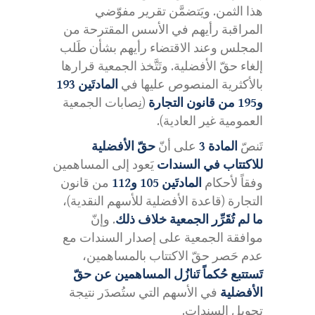
هذا الثمن. ويَتضمَّن تقرير مفوّضي
المراقبة رأيهم في الأسس المقترحة من
المجلس وعند الاقتضاء رأيهم بشأن طَلب
إلغاء حقّ الأفضلية. وتَتَّخذ الجمعية قرارها
بالأكثرية المنصوص عليها في
المادتَين 193
و195 من قانون التجارة
(نِصابات الجمعية
العمومية غير العادية).
تَنصّ
المادة 3
على أنّ
حقّ الأفضلية
للاكتتاب في السندات
يَعود إلى المساهمين
وفقاً لأحكام
المادتَين 105 و112
من قانون
التجارة (قاعدة الأفضلية للأسهم النقدية)،
ما لم تُقَرِّر الجمعية خلاف ذلك
. وإنّ
موافقة الجمعية على إصدار السندات مع
عدم حَصر حقّ الاكتتاب بالمساهمين،
تَستتبع حُكماً تَنازُل المساهمين عن حقّ
الأفضلية
في الأسهم التي ستُصدَر نتيجة
تحويل السندات.