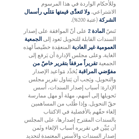
وللأحكام الواردة في هذا المرسوم
الاشتراعي.
ولا تَتعدَّى قيمتها مَثلَي رأسمال
الشركة
(عتبة 200%).
تَنصّ
المادة 2
على أنّ الموافقة على إصدار
السندات القابلة للتحويل تَعود إلى
الجمعية
العمومية غير العادية
المنعقِدة خصِّيصاً لهذه
الغاية. وعلى مجلس الإدارة أن يَرفع إلى
الجمعية
تقريراً مرفقاً بتقرير خاصّ من
مفوّضي المراقبة
يُحَدِّد مَواعيد الإصدار
والتحويل. ويَجب أن يَتناول تقرير مجلس
الإدارة: أسباب إصدار السندات، أُسس
تَحويلها إلى أسهم، مهلة أو مهل ممارسة
حقّ التحويل. وإذا طُلب من المساهمين
إلغاء حقّهم بالأفضلية في الاكتتاب
بالسندات المقترح إصدارها، على المجلس
أن يُبَيِّن في تقريره أسباب الإلغاء وثَمن
إصدار السندات والأسس المعتمدة لتحديد