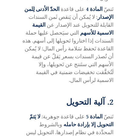
تَنصّ
المادة 4
على قاعدة
الحدّ الأدنى لِثَمن
الإصدار
: لا يُمكن أن يَنقص ثَمن السندات
القابلة للتحويل عند الإصدار عن
القيمة
الاسمية للأسهم
التي سيَحصل عليها حملة
السندات إذا اختاروا تَحويلها إلى أسهم. هذه
القاعدة تَحفظ سَلامة رأس المال: لا يُمكن
أن تُصدَر السندات بسعر يَقلّ عن قيمة
الأسهم التي ستَنتج عن تَحويلها، وإلا
لَتُحَقَّقت تخفيضات ضمنية في القيمة
الاسمية لرأس المال.
2. آلية التحويل
تَنصّ
المادة 5
على قاعدة جوهرية:
لا يَتمّ
التحويل إلا بإرادة حامله
وبالشروط
المحدَّدة في نظام إصدارها. التحويل ليس