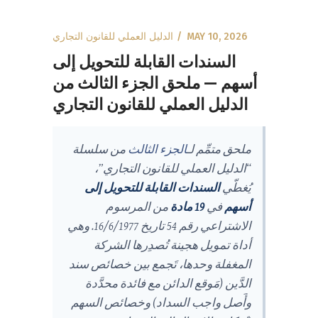
MAY 10, 2026
الدليل العملي للقانون التجاري
السندات القابلة للتحويل إلى
أسهم — ملحق الجزء الثالث من
الدليل العملي للقانون التجاري
ملحق متمِّم لـ
الجزء الثالث
من سلسلة
“الدليل العملي للقانون التجاري”،
يُغطّي
السندات القابلة للتحويل إلى
أسهم
في
19 مادة
من المرسوم
الاشتراعي رقم 54 تاريخ 16/6/1977. وهي
أداة تمويل هجينة تُصدِرها الشركة
المغفلة وحدها، تَجمع بين خصائص سند
الدَّين (مَوقع الدائن مع فائدة محدَّدة
وأَصل واجب السداد) وخصائص السهم