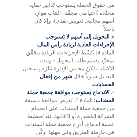
من حقوق الحملة يَستوجب تَدابير حماية
محدَّدة (احتياطي مجمَّد، اكتتاب موازٍ،
أسهم مجانية، تَعويض نقدي)، وإلا كان
باطلاً.
التحويل إلى أسهم لا يَستوجب
الإجراءات العادية لزيادة رأس المال:
المادة 14 تُبَسِّط الإجراءات: الزيادة تَتحَقَّق
بمجرَّد تَقديم طَلب التحويل + وثيقة
الاكتتاب. لكنّ مجلس الإدارة مُلزَم بِتَسجيل
التَعديل سنوياً خلال
شهر من إقفال
الحسابات
.
الاندماج يَستوجب موافقة جمعية حملة
السندات:
المادة 15 تَفرض موافقة مسبقة
من جمعية حملة السندات على انضمام
الشركة المُصدِرة أو ادّغامها. عند تَخطيط
عملية اندماج، أَدرِج جمعية حملة السندات
في خارطة الطريق وفي مهلها، وكُن