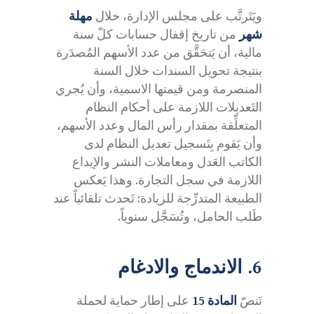
ويَتَرتَّب على مجلس الإدارة، خلال
مهلة
شهر
من تاريخ إقفال حسابات كلّ سنة
مالية، أن يَتحَقَّق من عدد الأسهم المُصدَرة
بنتيجة تحويل السندات خلال السنة
المنصرمة ومن قيمتها الاسمية، وأن يُجري
التَعديلات اللازمة على أحكام النظام
المتعلِّقة بمقدار رأس المال وعدد الأسهم،
وأن يَقوم بِتَسجيل تعديل النظام لدى
الكاتب العَدل ومعاملات النشر والإيداع
اللازمة في سجل التجارة. وهذا يَعكس
الطبيعة المتدرِّجة للزيادة: تَحدث تلقائياً عند
طَلب الحامل، وتُسَجَّل سنوياً.
6. الاندماج والادغام
تَنصّ
المادة 15
على إطار حماية لحملة