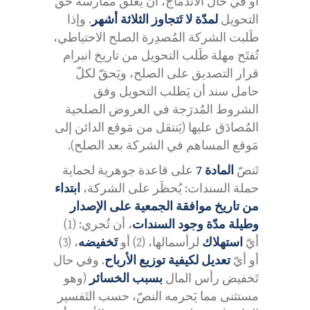
أو في حال الاندماج، أن يُعَلِّق ممارسة حقّ
التحويل
لمدّة لا تَتجاوز الثلاثة أشهر
. وإذا
طَلبت الشركة المُصدِرة الصلح الاحتياطي،
تُفتَح مهلة طَلب التحويل من تاريخ انبرام
قرار التصديق على الصلح، ويَحقّ لكلّ
حامل سند أن يَطلب التحويل وفق
الشروط المُدرَجة في العروض الصلحية
المُصادَق عليها (يَنتقل من مَوقع الدائن إلى
مَوقع المساهم في الشركة بعد الصلح).
تَنصّ
المادة 7
على قاعدة جوهرية لحماية
حملة السندات: يُحظَر على الشركة،
ابتداء
من تاريخ موافقة الجمعية على الإصدار
وطيلة مدّة وجود السندات
، أن تُجري: (1)
أيّ
استهلاك
لرأسمالها، (2) أو
تَخفيضه
، (3)
أو أيّ
تعديل لكيفية توزيع الأرباح
. وفي حال
تَخفيض رأس المال
بسبب الخسائر
(وهو
مستثنى مما يَحرمه النصّ، حسب التَفسير