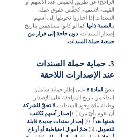
الراجح) عن طريق تَخفيض عدد الأسهم أو
القيمة الاسمية، تُخفَّض حقوق حملة
السندات إذا اختاروا تَحويلها إلى أسهم
بـ
النسبة ذاتها
كما لو كانوا مساهمين بتاريخ
إصدار السندات،
دون حاجة إلى قرار من
جمعية حملة السندات
.
3. حماية حملة السندات
عند الإصدارات اللاحقة
تَنصّ
المادة 8
على إطار حماية شامل:
ابتداءً من تاريخ الموافقة على الإصدار
وطيلة مدّة وجود السندات،
لا يَحقّ للشركة
أن تَقوم بأيّ من: (1)
إصدار أسهم يُكتَتب
بثمنها نقداً
، (2)
إصدار سندات جديدة قابلة
للتحويل
، (3)
ضمّ أموال احتياطية أو أرباح