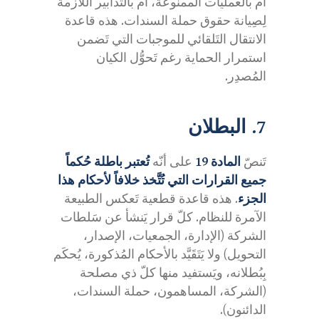
أم بالعمليات الممنوعة، أم بالتدابير اللازمة
لِصِيانة حقوق حملة السندات. هذه قاعدة
الانتقال التَلقائي للموجبات التي تَضمن
استمرار الحماية رغم تَحوُّل الكيان
المُصدِر.
7. البطلان
تَنصّ
المادة 19
على أنّه
تُعتبر باطلة حُكماً
جميع القرارات التي تُتَّخذ خلافاً لأحكام هذا
الجزء
. هذه قاعدة قطعية تَعكس الطبيعة
الآمرة للنظام. كلّ قرار يَنشأ عن سَلطات
الشركة (الإدارة، الجمعيات، الإصدار،
التحويل) ولا يَتَقَيَّد بالأحكام المُذكورة، يُحكَم
بِبُطلانه، ويَستفيد منها كلّ ذي مصلحة
(الشركة، المساهمون، حملة السندات،
الدائنون).