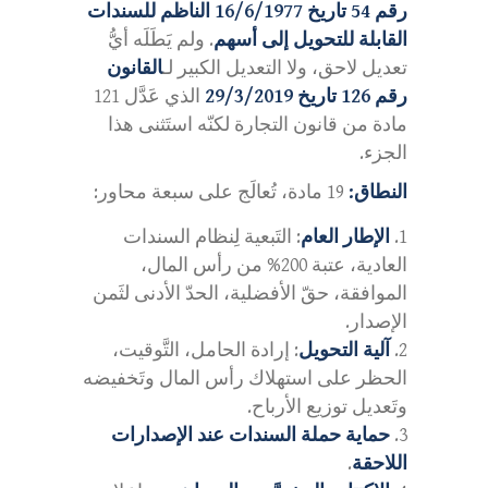
رقم 54 تاريخ 16/6/1977 الناظم للسندات
القابلة للتحويل إلى أسهم
. ولم يَطَلَه أيُّ
تعديل لاحق، ولا التعديل الكبير لـ
القانون
رقم 126 تاريخ 29/3/2019
الذي عَدَّل 121
مادة من قانون التجارة لكنّه استَثنى هذا
الجزء.
النطاق:
19 مادة، تُعالَج على سبعة محاور:
الإطار العام
: التَبعية لِنظام السندات
العادية، عتبة 200% من رأس المال،
الموافقة، حقّ الأفضلية، الحدّ الأدنى لثَمن
الإصدار.
آلية التحويل
: إرادة الحامل، التَّوقيت،
الحظر على استهلاك رأس المال وتَخفيضه
وتَعديل توزيع الأرباح.
حماية حملة السندات عند الإصدارات
اللاحقة
.