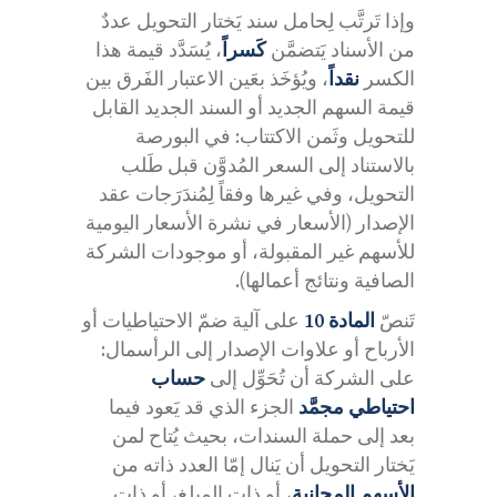
وإذا تَرتَّب لِحامل سند يَختار التحويل عددٌ
من الأسناد يَتضمَّن
كَسراً
، يُسَدَّد قيمة هذا
الكسر
نقداً
، ويُؤخَذ بعَين الاعتبار الفَرق بين
قيمة السهم الجديد أو السند الجديد القابل
للتحويل وثَمن الاكتتاب: في البورصة
بالاستناد إلى السعر المُدوَّن قبل طَلب
التحويل، وفي غيرها وفقاً لِمُندَرَجات عقد
الإصدار (الأسعار في نشرة الأسعار اليومية
للأسهم غير المقبولة، أو موجودات الشركة
الصافية ونتائج أعمالها).
تَنصّ
المادة 10
على آلية ضمّ الاحتياطيات أو
الأرباح أو علاوات الإصدار إلى الرأسمال:
على الشركة أن تُحَوِّل إلى
حساب
احتياطي مجمَّد
الجزء الذي قد يَعود فيما
بعد إلى حملة السندات، بحيث يُتاح لمن
يَختار التحويل أن يَنال إمّا العدد ذاته من
الأسهم المجانية
، أو ذات المبلغ، أو ذات