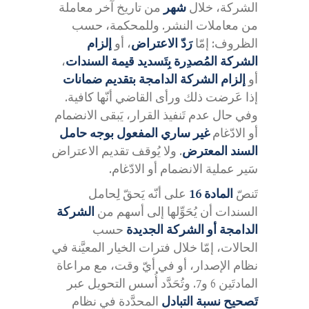
الشركة، خلال
شهر
من تاريخ آخر معاملة
من معاملات النشر. وللمحكمة، حسب
الظروف: إمّا
رَدّ الاعتراض
، أو
إلزام
الشركة المُصدِرة بِتَسديد قيمة السندات
،
أو
إلزام الشركة الدامجة بتقديم ضمانات
إذا عَرضت ذلك ورأى القاضي أنّها كافية.
وفي حال عدم تَنفيذ القرار، يَبقى الانضمام
أو الادّغام
غير ساري المفعول بوجه حامل
السند المعترض
. ولا يُوقف تقديم الاعتراض
سَير عملية الانضمام أو الادّغام.
تَنصّ
المادة 16
على أنّه يَحقّ لِحامل
السندات أن يُحَوِّلها إلى أسهم من
الشركة
الدامجة أو الشركة الجديدة
حسب
الحالات، إمّا خلال فترات الخيار المعيَّنة في
نظام الإصدار، أو في أيّ وقت، مع مراعاة
المادتَين 6 و7. وتُحَدَّد أُسس التحويل عبر
تَصحيح نسبة التبادل
المحدَّدة في نظام