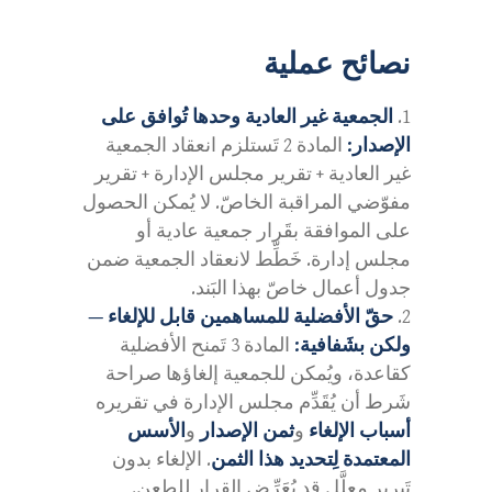
نصائح عملية
الجمعية غير العادية وحدها تُوافق على
الإصدار:
المادة 2 تَستلزم انعقاد الجمعية
غير العادية + تقرير مجلس الإدارة + تقرير
مفوّضي المراقبة الخاصّ. لا يُمكن الحصول
على الموافقة بقَرار جمعية عادية أو
مجلس إدارة. خَطِّط لانعقاد الجمعية ضمن
جدول أعمال خاصّ بهذا البَند.
حقّ الأفضلية للمساهمين قابل للإلغاء —
ولكن بشَفافية:
المادة 3 تَمنح الأفضلية
كقاعدة، ويُمكن للجمعية إلغاؤها صراحة
شَرط أن يُقَدِّم مجلس الإدارة في تقريره
أسباب الإلغاء
و
ثمن الإصدار
و
الأسس
المعتمدة لِتحديد هذا الثمن
. الإلغاء بدون
تَبرير معلَّل قد يُعَرِّض القرار للطعن.