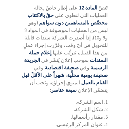
تَنصّ
المادة 12
على إطار خاصّ لِحالة
العمليات التي تَنطوي على
حقّ بالاكتتاب
مخصَّص بالمساهمين دون سواهم
(وهو
ليس من العمليات الموصوفة في المواد 8
و9 و10). إذا أَصدرت الشركة سندات قابلة
للتحويل في أيّ وقت، وقَرَّرت إجراء عملٍ
من هذا القبيل، يَترتَّب عليها
إعلام حملة
السندات
بموجب إعلان يُنشَر في
الجريدة
الرسمية
وفي
صحيفة اقتصادية
وفي
صحيفة يومية محلِّية
،
شهراً على الأقلّ قبل
القيام بالعمل
المنوي إجراؤه. ويَجب أن
يَتضمَّن الإعلان
سبعة عناصر
:
اسم الشركة.
شكل الشركة.
مقدار رأسمالها.
عنوان المركز الرئيسي.