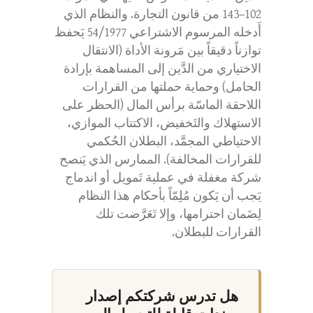
102–143 من قانون التجارة. والنظام الذي
أَدخله المرسوم الاشتراعي 54/1977 يَحفظ
توازناً دقيقاً بين مَرونة الأداة (الانتقال
الاختياري من الدَّين إلى المساهمة بإرادة
الحامل) وحماية حملتها من القرارات
اللاحقة الماسّة برأس المال (الحظر على
الاستهلاك والتَخفيض، الاكتتاب الموازي،
الاحتياطي المجمَّد، البطلان الحُكمي
للقرارات المخالفة). الممارس الذي يَنصح
شركة مغفلة في عملية تَمويل أو اندماج
يَجب أن يَكون مُلِمّاً بأحكام هذا النظام
لِضَمان احترامها، وإلا تَعَرَّضت تلك
القرارات للبطلان.
هل تدرس شركتكم إصدار