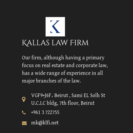
Our firm, although having a primary
focus on real estate and corporate law,
has a wide range of experience in all
major branches of the law.
VGF9+J6F، Beirut , Sami EL Solh St
U.C.I.C bldg, 7th floor, Beirut
+961 3 722755
mk@klfi.net