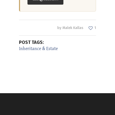
by
Malek Kallas
1
POST TAGS:
Inheritance & Estate